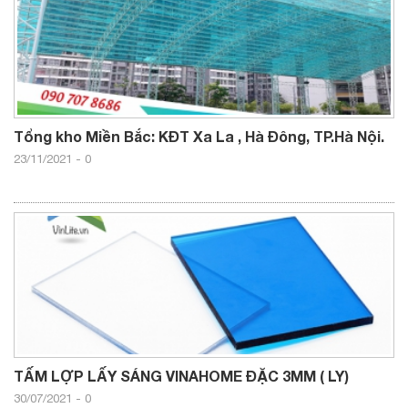
Tổng kho Miền Bắc: KĐT Xa La , Hà Đông, TP.Hà Nội.
23/11/2021
-
0
TẤM LỢP LẤY SÁNG VINAHOME ĐẶC 3MM ( LY)
30/07/2021
-
0