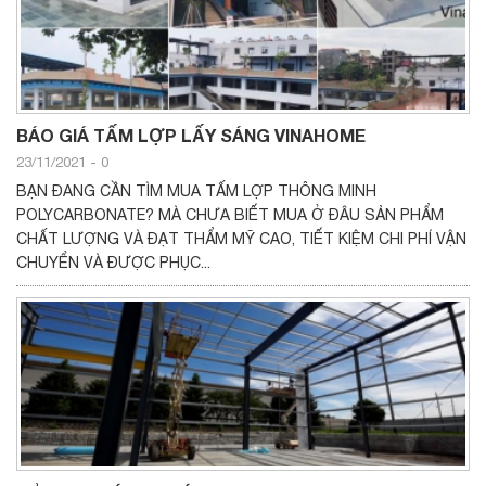
BÁO GIÁ TẤM LỢP LẤY SÁNG VINAHOME
23/11/2021
-
0
BẠN ĐANG CẦN TÌM MUA TẤM LỢP THÔNG MINH
POLYCARBONATE? MÀ CHƯA BIẾT MUA Ở ĐÂU SẢN PHẨM
CHẤT LƯỢNG VÀ ĐẠT THẨM MỸ CAO, TIẾT KIỆM CHI PHÍ VẬN
CHUYỂN VÀ ĐƯỢC PHỤC...