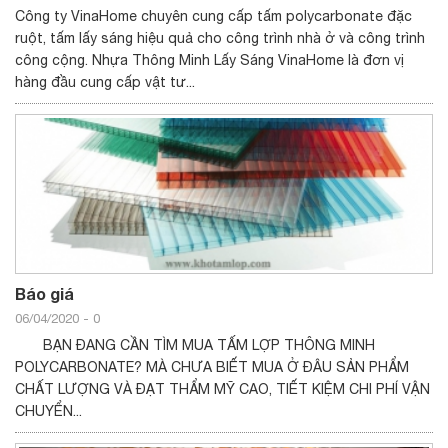
Công ty VinaHome chuyên cung cấp tấm polycarbonate đặc
ruột, tấm lấy sáng hiệu quả cho công trình nhà ở và công trình
công cộng. Nhựa Thông Minh Lấy Sáng VinaHome là đơn vị
hàng đầu cung cấp vật tư...
Báo giá
06/04/2020
-
0
BẠN ĐANG CẦN TÌM MUA TẤM LỢP THÔNG MINH
POLYCARBONATE? MÀ CHƯA BIẾT MUA Ở ĐÂU SẢN PHẨM
CHẤT LƯỢNG VÀ ĐẠT THẨM MỸ CAO, TIẾT KIỆM CHI PHÍ VẬN
CHUYỂN...