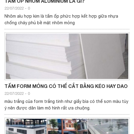
TẤM ỐP NHÔM ALUMINIUM LÀ GÌ?
22/07/2022
-
0
Nhôm alu hợp kim là tấm ốp phức hợp kết hợp giữa nhựa
chống cháy phủ bề mặt nhôm mỏng
TẤM FORM MỎNG CÓ THỂ CẮT BẰNG KÉO HAY DAO
22/07/2022
-
0
màu trắng của form trắng tinh như giấy bìa có thể sơn màu tùy
ý nên được dân làm mô hình rất ưa chuộng.