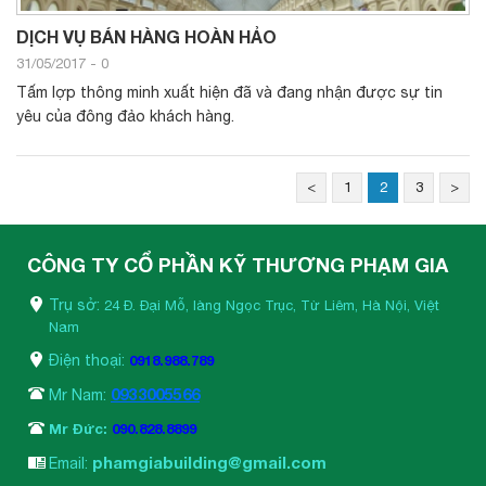
DỊCH VỤ BÁN HÀNG HOÀN HẢO
31/05/2017
-
0
Tấm lợp thông minh xuất hiện đã và đang nhận được sự tin
yêu của đông đảo khách hàng.
<
1
2
3
>
CÔNG TY CỔ PHẦN KỸ THƯƠNG PHẠM GIA
Trụ sở:
24 Đ. Đại Mỗ, làng Ngọc Trục, Từ Liêm, Hà Nội, Việt
Nam
Điện thoại:
0918.988.789
0933005566
Mr Nam:
Mr Đức:
090.828.8899
phamgiabuilding@gmail.com
Email: