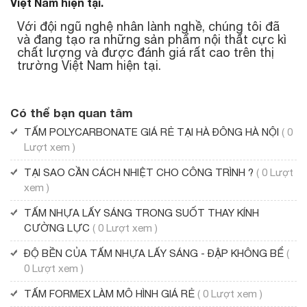
Việt Nam hiện tại.
Với đội ngũ nghệ nhân lành nghề, chúng tôi đã
và đang tạo ra những sản phẩm nội thất cực kì
chất lượng và được đánh giá rất cao trên thị
trường Việt Nam hiện tại.
Có thể bạn quan tâm
TẤM POLYCARBONATE GIÁ RẺ TẠI HÀ ĐÔNG HÀ NỘI
( 0
Lượt xem )
TẠI SAO CẦN CÁCH NHIỆT CHO CÔNG TRÌNH ?
( 0 Lượt
xem )
TẤM NHỰA LẤY SÁNG TRONG SUỐT THAY KÍNH
CƯỜNG LỰC
( 0 Lượt xem )
ĐỘ BỀN CỦA TẤM NHỰA LẤY SÁNG - ĐẬP KHÔNG BỂ
(
0 Lượt xem )
TẤM FORMEX LÀM MÔ HÌNH GIÁ RẺ
( 0 Lượt xem )