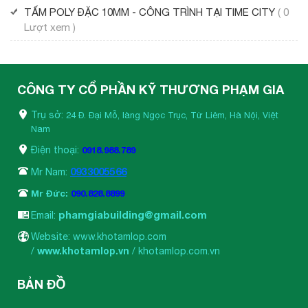
TẤM POLY ĐẶC 10MM - CÔNG TRÌNH TẠI TIME CITY
( 0
Lượt xem )
CÔNG TY CỔ PHẦN KỸ THƯƠNG PHẠM GIA
Trụ sở:
24 Đ. Đại Mỗ, làng Ngọc Trục, Từ Liêm, Hà Nội, Việt
Nam
Điện thoại:
0918.988.789
0933005566
Mr Nam:
Mr Đức:
090.828.8899
phamgiabuilding@gmail.com
Email:
Website: www.khotamlop.com
www.khotamlop.vn
/
/
khotamlop.com.vn
BẢN ĐỒ