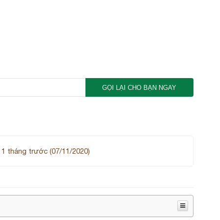
GỌI LẠI CHO BẠN NGAY
1 tháng trước (07/11/2020)
Khách h