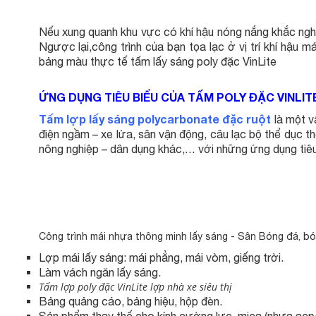
Nếu xung quanh khu vực có khí hậu nóng nắng khắc nghi
Ngược lại,công trình của bạn tọa lạc ở vị trí khí hậu
bảng màu thực tế tấm lấy sáng poly đặc VinLite
ỨNG DỤNG TIÊU BIỂU CỦA TẤM POLY ĐẶC VINLIT
Tấm lợp lấy sáng polycarbonate đặc ruột
là một vậ
điện ngầm – xe lửa, sân vận động, câu lạc bộ thể dục t
nông nghiệp – dân dụng khác,… với những ứng dụng tiêu
Công trình mái nhựa thông minh lấy sáng - Sân Bóng đá, bón
Lợp mái lấy sáng: mái phẳng, mái vòm, giếng trời.
Làm vách ngăn lấy sáng.
Tấm lợp poly đặc VinLite lợp nhà xe siêu thị
Bảng quảng cáo, bảng hiệu, hộp đèn.
Sản phẩm thay thế cho kính cường lực, mica (nhựa acryl