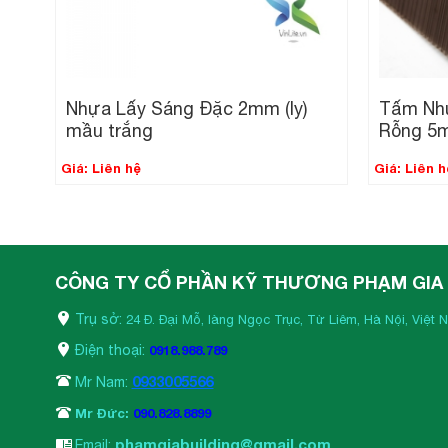
Nhựa Lấy Sáng Đặc 2mm (ly)
Tấm Nhự
mầu trắng
Rỗng 5m
Giá:
Liên hệ
Giá:
Liên h
CÔNG TY CỔ PHẦN KỸ THƯƠNG PHẠM GIA
Trụ sở:
24 Đ. Đại Mỗ, làng Ngọc Trục, Từ Liêm, Hà Nội, Việt 
Điện thoại:
0918.988.789
0933005566
Mr Nam:
Mr Đức:
090.828.8899
phamgiabuilding@gmail.com
Email: